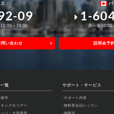
ィス
バ
92-09
1-60
0:00～19:00
月～金10:0
お問い合わせ
説明会予
校一覧
サポート・サービス
学留学
サポート内容
ーキングホリデー
無料英会話レッスン
レッジ・大学留学
体験談