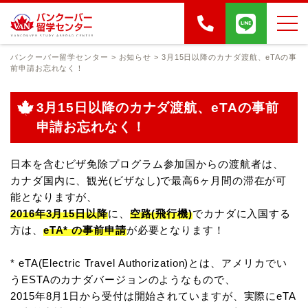
バンクーバー留学センター
>
お知らせ
>
3月15日以降のカナダ渡航、eTAの事
前申請お忘れなく！
3月15日以降のカナダ渡航、eTAの事前
申請お忘れなく！
日本を含むビザ免除プログラム参加国からの渡航者は、
カナダ国内に、観光(ビザなし)で最高6ヶ月間の滞在が可
能となりますが、
2016年3月15日以降
に、
空路(飛行機)
でカナダに入国する
方は、
eTA* の事前申請
が必要となります！
* eTA(Electric Travel Authorization)とは、アメリカでい
うESTAのカナダバージョンのようなもので、
2015年8月1日から受付は開始されていますが、実際にeTA