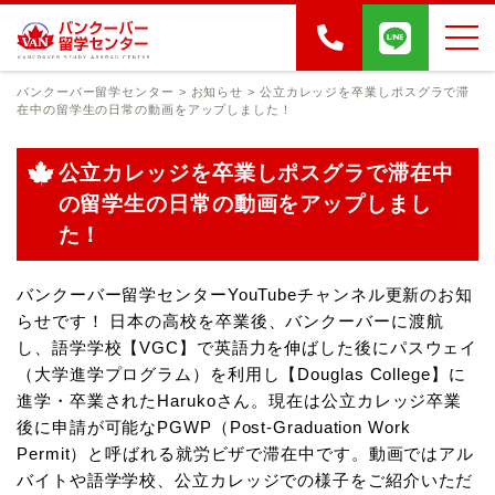
バンクーバー留学センター
>
お知らせ
>
公立カレッジを卒業しポスグラで滞
在中の留学生の日常の動画をアップしました！
公立カレッジを卒業しポスグラで滞在中
の留学生の日常の動画をアップしまし
た！
バンクーバー留学センターYouTubeチャンネル更新のお知
らせです！
日本の高校を卒業後、バンクーバーに渡航
し、語学学校【VGC】で英語力を伸ばした後にパスウェイ
（大学進学プログラム）を利用し【Douglas College】に
進学・卒業されたHarukoさん。現在は公立カレッジ卒業
後に申請が可能なPGWP（Post-Graduation Work
Permit）と呼ばれる就労ビザで滞在中です。動画ではアル
バイトや語学学校、公立カレッジでの様子をご紹介いただ