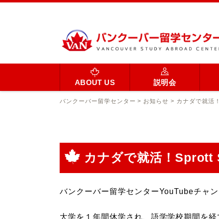
ABOUT US
説明会
バンクーバー留学センター
>
お知らせ
>
カナダで就活！S
カナダで就活！Sprot
バンクーバー留学センターYouTubeチ
大学を１年間休学され、語学学校期間を経