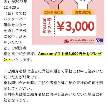
方）が2023年
12月29日
（金）までに
バンクーバー
留学センター
を通して学校
にお申し込み
をいただく
と、
ご紹介者
様と被ご紹介者様に
Amazonギフト券3,000円分をプレゼ
ント
いたします。
※ご紹介者様は過去に弊社を通じて学校にお申し込みいた
だいた方が対象です。
※お問い合わせ時にご紹介者様と被ご紹介者様の名前を明
記してください。
※両特典は被ご紹介者様にお申し込みいただいた場合に有
効となります。