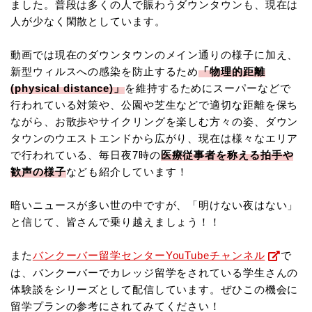
ました。普段は多くの人で賑わうダウンタウンも、現在は
人が少なく閑散としています。
動画では現在のダウンタウンのメイン通りの様子に加え、
新型ウィルスへの感染を防止するため
「物理的距離
(physical distance)」
を維持するためにスーパーなどで
行われている対策や、公園や芝生などで適切な距離を保ち
ながら、お散歩やサイクリングを楽しむ方々の姿、ダウン
タウンのウエストエンドから広がり、現在は様々なエリア
で行われている、毎日夜7時の
医療従事者を称える拍手や
歓声の様子
なども紹介しています！
暗いニュースが多い世の中ですが、「明けない夜はない」
と信じて、皆さんで乗り越えましょう！！
また
バンクーバー留学センターYouTubeチャンネル
で
は、バンクーバーでカレッジ留学をされている学生さんの
体験談をシリーズとして配信しています。ぜひこの機会に
留学プランの参考にされてみてください！