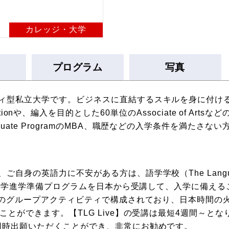
カレッジ・大学
プログラム
写真
立大学です。ビジネスに直結するスキルを身に付ける120単位のB
municationや、編入を目的とした60単位のAssociate of Artsな
te ProgramのMBA、職歴などの入学条件を満たさない方へ
身の英語力に不安がある方は、語学学校（The Language 
・大学進学準備プログラムを日本から受講して、入学に備えること
分のグループアクティビティで構成されており、日本時間の
ことができます。【TLG Live】の受講は最短4週間～と
同時出願いただくことができ、非常にお勧めです。