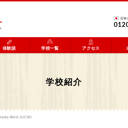
日本
012
体験談
学校一覧
アクセス
学校紹介
anada West (UCW)