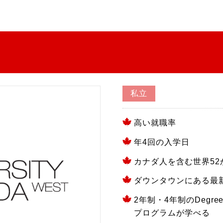
私立
高い就職率
年4回の入学日
カナダ人を含む世界52
ダウンタウンにある最
2年制・4年制のDegre
プログラムが学べる