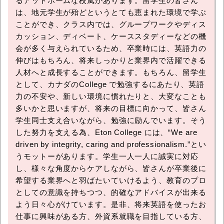
るアットホームな校風があります。留学生の皆さん
は、地元学生が殆どというとても恵まれた環境で学ぶ
ことができ、クラス内では、グループワークやディス
カッション、ディベート、ケーススタディーなどの機
会が多く与えられているため、卒業時には、英語力の
伸びはもちろん、将来しっかりと業界内で活躍できる
人材へと成長することができます。もちろん、留学生
として、カナダのCollege で勉強するにあたり、英語
力の不安や、新しい環境に慣れたりと、大変なことも
多いかと思いますが、将来の目標に向かって、皆さん
学生同士支え合いながら、勉強に励んでいます。そう
した努力を支える為、Eton College には、“We are
driven by integrity, caring and professionalism.”とい
うモットーがあります。学生一人一人に誠実に対応
し、様々な角度からケアしながら、皆さんが卒業後に
希望する業界へと羽ばたいていけるよう、教育のプロ
としての意識を持ちつつ、的確なアドバイスが出来る
よう日々心がけています。是非、将来英語を使ったお
仕事に興味がある方、外資系就職を目指している方、