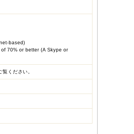
rnet-based)
of 70% or better (A Skype or
ご覧ください。