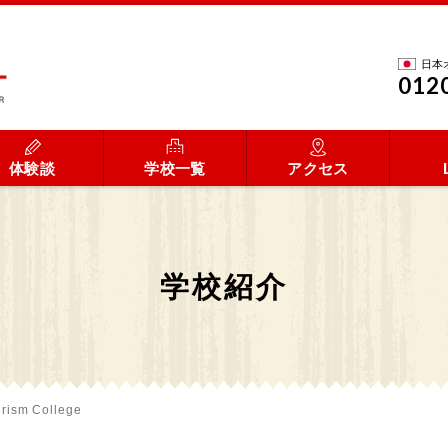
日本
012
体験談
学校一覧
アクセス
学校紹介
rism College