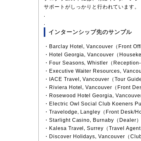
サポートがしっかりと行われています。
.
.
インターンシップ先のサンプル
・Barclay Hotel, Vancouver（Front Of
・Hotel Georgia, Vancouver（Houseke
・Four Seasons, Whistler（Receptio
・Executive Waiter Resources, Vanc
・IACE Travel, Vancouver（Tour Guide
・Riviera Hotel, Vancouver（Front De
・Rosewood Hotel Georgia, Vancouve
・Electric Owl Social Club Koeners P
・Travelodge, Langley（Front Desk/
・Starlight Casino, Burnaby（Dealer
・Kalesa Travel, Surrey（Travel Agen
・Discover Holidays, Vancouver（Club