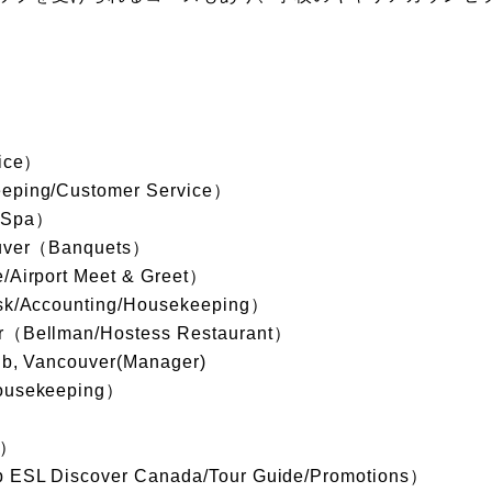
fice）
eping/Customer Service）
n-Spa）
ouver（Banquets）
/Airport Meet & Greet）
sk/Accounting/Housekeeping）
r（Bellman/Hostess Restaurant）
ub, Vancouver(Manager)
Housekeeping）
）
t）
 ESL Discover Canada/Tour Guide/Promotions）