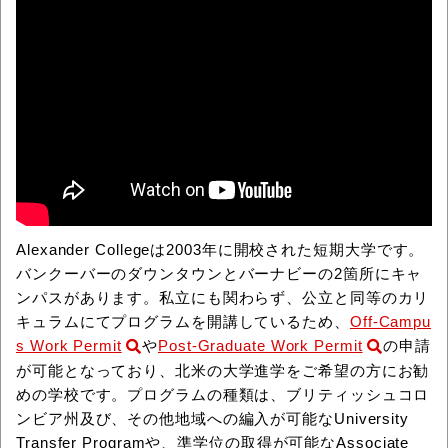
Alexander Collegeは2003年に開校された短期大学です。
バンクーバーのダウンタウンとバーナビーの2箇所にキャ
ンパスがあります。私立にも関わらず、公立と同等のカリ
キュラムにてプログラムを開講しているため、
Off-Campu
s Work Permit
や
Post-Graduate Work Permit
の申請
が可能となっており、北米の大学進学をご希望の方にお勧
めの学校です。プログラムの種類は、ブリティッシュコロ
ンビア州及び、その他地域への編入が可能なUniversity
Transfer Programや、準学位の取得が可能なAssociate