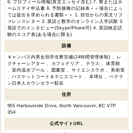
6. プロフィール情報(英文エッセイ含む) 7. 寮またはホ
ームステイ申込書 8. 予防接種の記録表＜＜場合によっ
ては提出を求められる書類＞＞ 1. 担任からの英文リフ
ァレンスレター 2. 英語と数学のオンライン入学試験 3.
英語でのインタビュー(Skype/Phone可) 4. 英語検定試
験のスコア表(ある場合に限る)
設備
キャンパス内男女別学生寮完備(24時間管理体制) 、レ
クチャーシアター 、カフェテリア 、テラス 、体育館
、室内温水プール 、図書室 、サイエンスラボ 、美術室
、バスケットコート＆テニスコート 、卓球台 、ベテラ
ン日本人カウンセラー駐在
住所
955 Harbourside Drive, North Vancouver, BC V7P
3S4
公式サイトURL