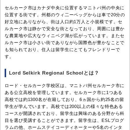
セルカーク市はカナダ中央に位置するマニトバ州の中央に
位置する街です。州都のウィ二ーペッグからは車で20分の
好立地にありながら、街は人口約1万人と小規模です。セ
ルカーク市は静かで安全な街となっており、周囲には豊か
な農業地や広大なウィニペグ湖が広がっています。またセ
ルカーク市は小さい街でありながら国際色が豊かなことで
も知られており、住人は留学生にとてもフレンドリーで
す。
Lord Selkirk Regional Schoolとは？
ロード・セルカーク学校区は、マニトバ州セルカーク市に
ある公立高校を管理しています。セルカーク市に1つある
高校では約1300名が在籍しており、6ヵ国から約25名の留
学生が学んでいます。高校では200以上の様々な特色ある
コースが開講されており、留学生は興味のある分野から科
目を選び受講することができます。留学生は、ESLプログ
ラムの他、ホームステイコーディネーターや5名のインタ