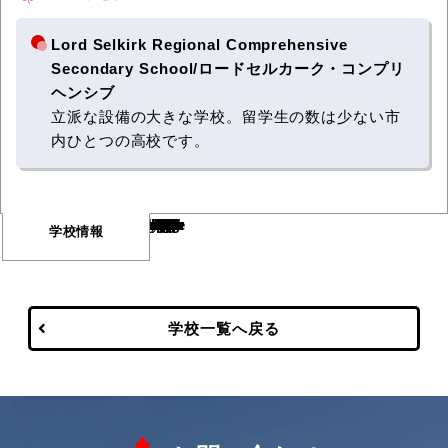
Lord Selkirk Regional Comprehensive
Secondary School/ロードセルカーク・コンプリ
ヘンシブ
立派な設備の大きな学校。留学生の数は少ない市
内ひとつの高校です。
Warning
/var/www/html/wp-content/themes/vancouver/single-school.php
669
Warning
/var/www/html/wp-content/themes/vancouver/single-school.php
672
学校情報
学校一覧へ戻る