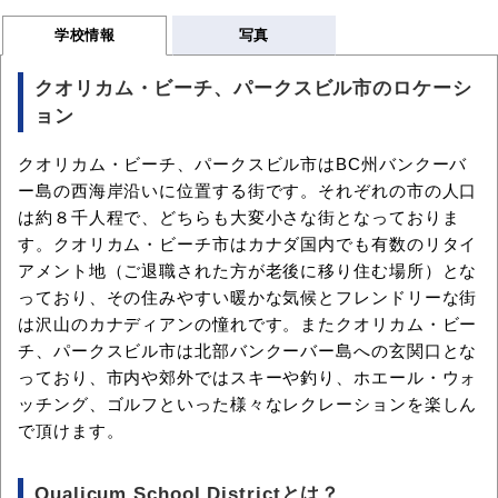
学校情報
写真
クオリカム・ビーチ、パークスビル市のロケーシ
ョン
クオリカム・ビーチ、パークスビル市はBC州バンクーバ
ー島の西海岸沿いに位置する街です。それぞれの市の人口
は約８千人程で、どちらも大変小さな街となっておりま
す。クオリカム・ビーチ市はカナダ国内でも有数のリタイ
アメント地（ご退職された方が老後に移り住む場所）とな
っており、その住みやすい暖かな気候とフレンドリーな街
は沢山のカナディアンの憧れです。またクオリカム・ビー
チ、パークスビル市は北部バンクーバー島への玄関口とな
っており、市内や郊外ではスキーや釣り、ホエール・ウォ
ッチング、ゴルフといった様々なレクレーションを楽しん
で頂けます。
Qualicum School Districtとは？