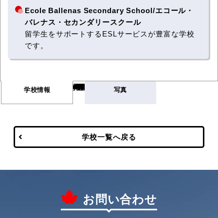
Ecole Ballenas Secondary School/エコール・
バレナス・セカンダリースクール
留学生をサポートするESLサービスが豊富な学校
です。
Warning
/var/www/html/wp-content/themes/vancouver/single-school.php
669
Warning
/var/www/html/wp-content/themes/vancouver/single-school.php
672
学校情報
写真
学校一覧へ戻る
お問い合わせ