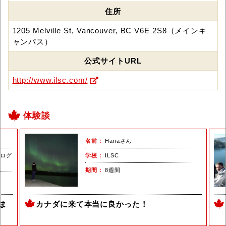
住所
1205 Melville St, Vancouver, BC V6E 2S8（メインキ
ャンパス）
公式サイトURL
http://www.ilsc.com/
体験談
名前
Hanaさん
プログ
学校
ILSC
期間
8週間
ま
カナダに来て本当に良かった！