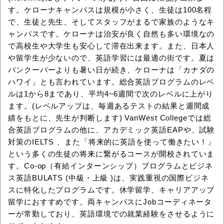
す。ケローナキャンパスは規模が小さく、生徒は100名程
で、生徒と先生、そしてスタッフがまるで家族のようなキ
ャンパスです。ケローナは治安が良く自然も多い環境なの
で高校生や大学生も安心して滞在出来ます。また、日本人
や留学生が少ないので、英語学習には最適の街です。夏は
バンクーバーよりも暑い日が続き、ケローナは「カナダの
ハワイ」とも言われています。総合英語プログラムのレベ
ルは1から8まであり、平均4~6週間で次のレベルに上がり
ます。(レベルアップは、毎週あるテストの結果と週間成
績をもとに、先生が判断します) VanWest Collegeでは総
合英語プログラムの他に、アカデミック英語EAPや、試験
対策のIELTS 、また「将来的に英語を使って働きたい！」
という多くの生徒の将来に繋がるコースが開校されていま
す。Co-op（有給インターンシップ）プログラムとビジネ
ス英語BULATS (中級・上級 )は、実践重視の国際ビジネ
スに特化したプログラムです。休学留学、キャリアアップ
留学におすすめです。両キャンパスにJobコーディネータ
ーが常勤しており、英語環境での就業経験をさせるように