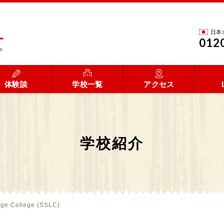
日本
012
体験談
学校一覧
アクセス
学校紹介
ge College (SSLC)