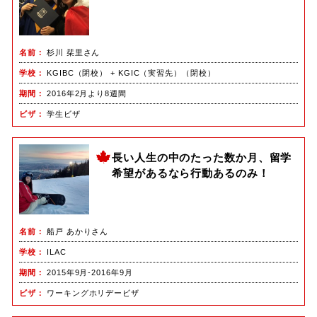
名前
杉川 栞里さん
学校
KGIBC（閉校） + KGIC（実習先）（閉校）
期間
2016年2月より8週間
ビザ
学生ビザ
長い人生の中のたった数か月、留学
希望があるなら行動あるのみ！
名前
船戸 あかりさん
学校
ILAC
期間
2015年9月-2016年9月
ビザ
ワーキングホリデービザ