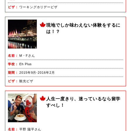
ビザ
ワーキングホリデービザ
現地でしか味わえない体験をするに
は！？
名前
M・Fさん
学校
Eh Plus
期間
2015年9月-2016年2月
ビザ
観光ビザ
人生一度きり、迷っているなら留学
すべし！
名前
平野 陽平さん