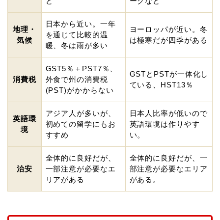
ど
ークなど
日本から近い。一年
地理・
ヨーロッパが近い。冬
を通じて比較的温
気候
は極寒だが四季がある
暖、冬は雨が多い
GST5％＋PST7％、
GSTとPSTが一体化し
消費税
外食で州の消費税
ている、HST13％
(PST)がかからない
アジア人が多いが、
日本人比率が低いので
英語環
初めての留学にもお
英語環境は作りやす
境
すすめ
い。
全体的に良好だが、
全体的に良好だが、一
治安
一部注意が必要なエ
部注意が必要なエリア
リアがある
がある。