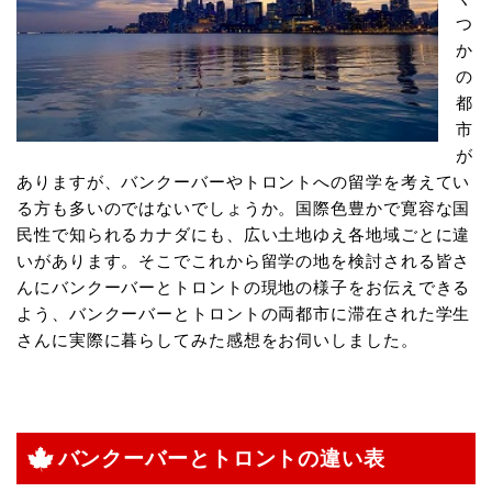
つ
か
の
都
市
が
ありますが、バンクーバーやトロントへの留学を考えてい
る方も多いのではないでしょうか。国際色豊かで寛容な国
民性で知られるカナダにも、広い土地ゆえ各地域ごとに違
いがあります。そこでこれから留学の地を検討される皆さ
んにバンクーバーとトロントの現地の様子をお伝えできる
よう、バンクーバーとトロントの両都市に滞在された学生
さんに実際に暮らしてみた感想をお伺いしました。
バンクーバーとトロントの違い表