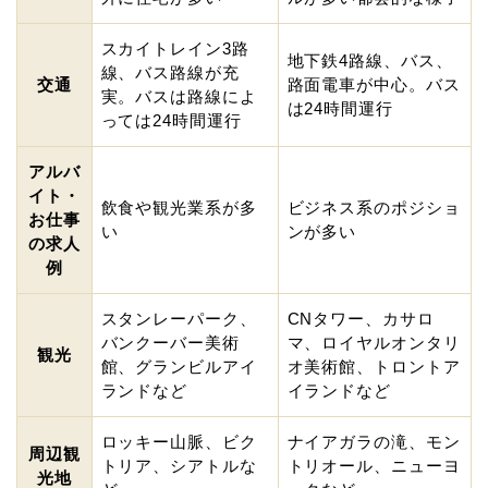
スカイトレイン3路
地下鉄4路線、バス、
線、バス路線が充
交通
路面電車が中心。バス
実。バスは路線によ
は24時間運行
っては24時間運行
アルバ
イト・
飲食や観光業系が多
ビジネス系のポジショ
お仕事
い
ンが多い
の求人
例
スタンレーパーク、
CNタワー、カサロ
バンクーバー美術
マ、ロイヤルオンタリ
観光
館、グランビルアイ
オ美術館、トロントア
ランドなど
イランドなど
ロッキー山脈、ビク
ナイアガラの滝、モン
周辺観
トリア、シアトルな
トリオール、ニューヨ
光地