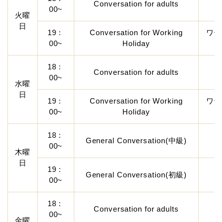
Conversation for adults
00~
火曜
日
19：
Conversation for Working
ワー
00~
Holiday
18：
Conversation for adults
00~
水曜
日
19：
Conversation for Working
ワー
00~
Holiday
18：
General Conversation(中級)
00~
木曜
日
19：
General Conversation(初級)
00~
18：
Conversation for adults
00~
金曜