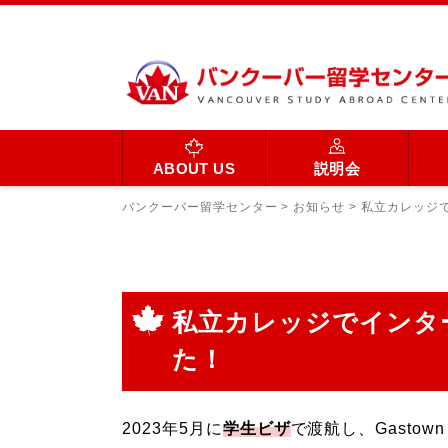
ABOUT US
説明会
バンクーバー留学センター
>
お知らせ
>
私立カレッジ
私立カレッジでインタ
た！
2023年5月に
学生ビザ
で渡航し、Gastow