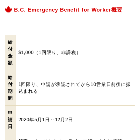
B.C. Emergency Benefit for Worker概要
給
付
$1,000（1回限り、非課税）
金
額
給
付
1回限り、申請が承認されてから10営業日前後に振
期
込まれる
間
申
請
2020年5月1日～12月2日
日