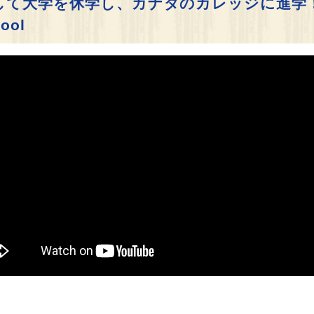
大学を休学し、カナダのカレッジに進学！Tamw
hool