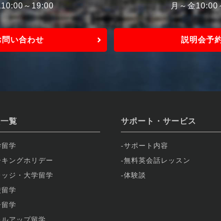
0:00～19:00
月～金10:0
お問い合わせ
説明会予
校一覧
サポート・サービス
学留学
サポート内容
ーキングホリデー
無料英会話レッスン
レッジ・大学留学
体験談
校留学
子留学
キルアップ留学