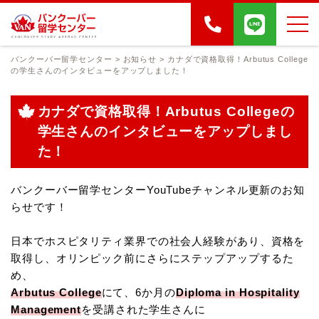
バンクーバー留学センター
>
お知らせ
>
カナダで資格取得！Arbutus College
の学生さんのインタビューをアップしました！
カナダで資格取得！Arbutus Collegeの
学生さんのインタビューをアップしまし
た！
バンクーバー留学センターYouTubeチャンネル更新のお知
らせです！
日本でホスピタリティ業界での社会人経験があり、資格を
取得し、オリンピック前にさらにステップアップするた
め、
Arbutus College
にて、6か月の
Diploma in Hospitality
Management
を受講された学生さんに