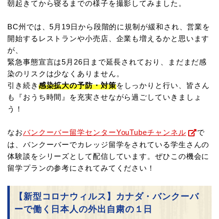
朝起きてから寝るまでの様子を撮影してみました。
BC州では、5月19日から段階的に規制が緩和され、営業を
開始するレストランや小売店、企業も増えるかと思います
が、
緊急事態宣言は5月26日まで延長されており、まだまだ感
染のリスクは少なくありません。
引き続き
感染拡大の予防・対策
をしっかりと行い、皆さん
も『おうち時間』を充実させながら過ごしていきましょ
う！
なお
バンクーバー留学センターYouTubeチャンネル
で
は、バンクーバーでカレッジ留学をされている学生さんの
体験談をシリーズとして配信しています。ぜひこの機会に
留学プランの参考にされてみてください！
【新型コロナウィルス】カナダ・バンクーバ
ーで働く日本人の外出自粛の１日