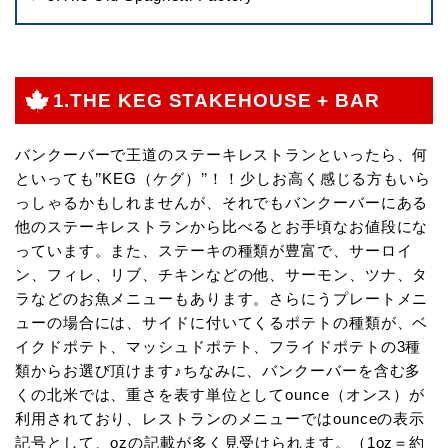
1.THE KEG STAKEHOUSE + BAR
バンクーバーで王道のステーキレストランといったら、何
といっても’’KEG（ケグ）’’！！少しお高く感じる方もいら
っしゃるかもしれませんが、それでもバンクーバーにある
他のステーキレストランから比べるとお手頃なお値段にな
っています。また、ステーキの種類が豊富で、サーロイ
ン、フィレ、リブ、チキンなどの他、サーモン、ツナ、タ
ラなどのお魚メニューもあります。さらにうプレートメニ
ューの場合には、サイドに付いてくるポテトの種類が、ベ
イクドポテト、マッシュドポテト、フライドポテトの3種
類からお選び頂けます♪ちなみに、バンクーバーを含む多
くの北米では、重さを表す単位としてounce（オンス）が
利用されており、レストランのメニューではounceの表示
記号として、ozの記載が多く見受けられます。（1oz＝約