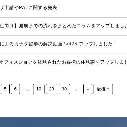
ザ申請やPALに関する発表
生向け】渡航までの流れをまとめたコラムをアップしまし
によるカナダ留学の解説動画Part2をアップしました！
学でオフィスジョブを経験されたお客様の体験談をアップしま
5
6
...
10
20
30
...
»
最後 »