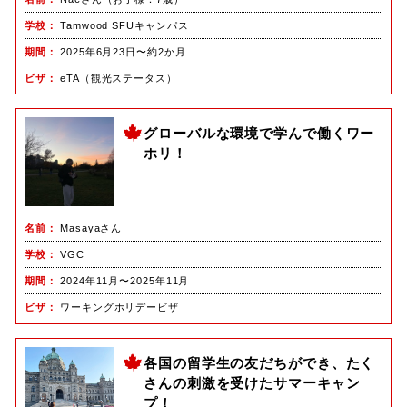
学校
Tamwood SFUキャンパス
期間
2025年6月23日〜約2か月
ビザ
eTA（観光ステータス）
グローバルな環境で学んで働くワー
ホリ！
名前
Masayaさん
学校
VGC
期間
2024年11月〜2025年11月
ビザ
ワーキングホリデービザ
各国の留学生の友だちができ、たく
さんの刺激を受けたサマーキャン
プ！