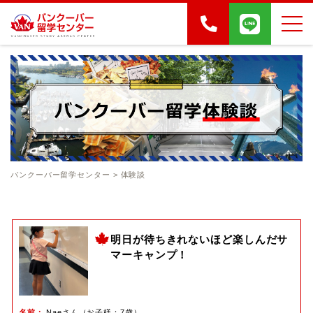
バンクーバー留学センター
>
体験談
明日が待ちきれないほど楽しんだサ
マーキャンプ！
名前
Naeさん（お子様：7歳）