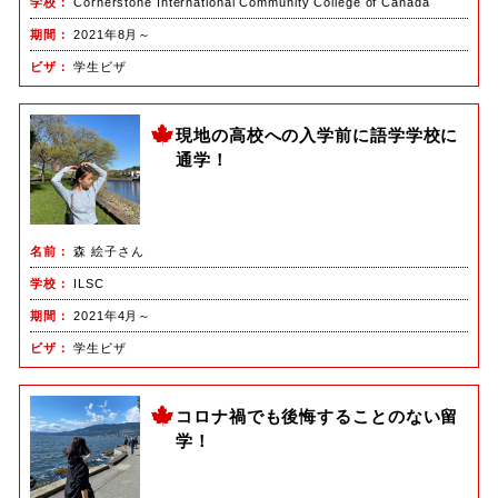
学校
Cornerstone International Community College of Canada
期間
2021年8月～
ビザ
学生ビザ
現地の高校への入学前に語学学校に
通学！
名前
森 絵子さん
学校
ILSC
期間
2021年4月～
ビザ
学生ビザ
コロナ禍でも後悔することのない留
学！