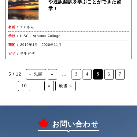
や通訳翻訳を学ぶことができた留
学！
名前
Y.Y.さん
学校
ILSC + Arbutus College
期間
2019年1月～2020年11月
ビザ
学生ビザ
5 / 12
« 先頭
«
...
3
4
5
6
7
...
10
...
»
最後 »
お問い合わせ