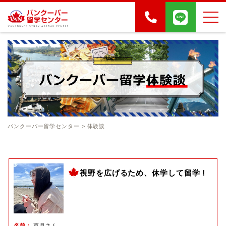
バンクーバー留学センター
>
体験談
視野を広げるため、休学して留学！
名前
菜月さん