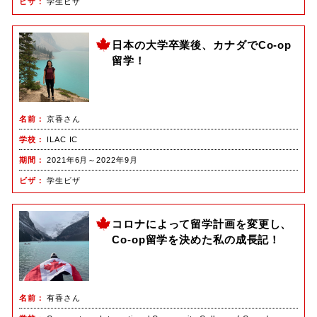
ビザ
学生ビザ
日本の大学卒業後、カナダでCo-op
留学！
名前
京香さん
学校
ILAC IC
期間
2021年6月～2022年9月
ビザ
学生ビザ
コロナによって留学計画を変更し、
Co-op留学を決めた私の成長記！
名前
有香さん